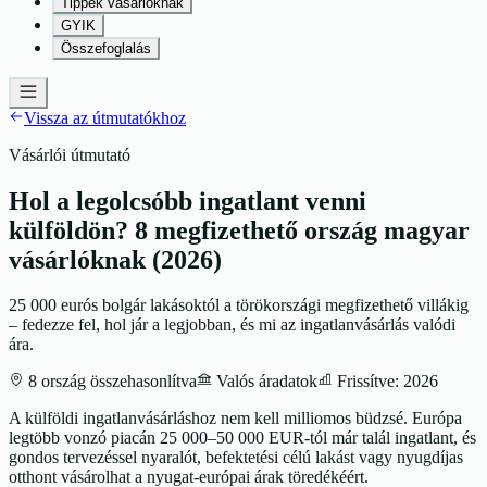
Tippek vásárlóknak
GYIK
Összefoglalás
Vissza az útmutatókhoz
Vásárlói útmutató
Hol a legolcsóbb ingatlant venni
külföldön? 8 megfizethető ország magyar
vásárlóknak (2026)
25 000 eurós bolgár lakásoktól a törökországi megfizethető villákig
– fedezze fel, hol jár a legjobban, és mi az ingatlanvásárlás valódi
ára.
8 ország összehasonlítva
Valós áradatok
Frissítve: 2026
A külföldi ingatlanvásárláshoz nem kell milliomos büdzsé. Európa
legtöbb vonzó piacán 25 000–50 000 EUR-tól már talál ingatlant, és
gondos tervezéssel nyaralót, befektetési célú lakást vagy nyugdíjas
otthont vásárolhat a nyugat-európai árak töredékéért.