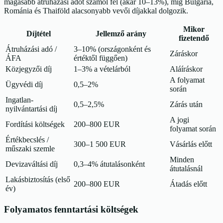
magasabb átruházási adót számol fel (akár 10–13%), míg Bulgária,
Románia és Thaiföld alacsonyabb vevői díjakkal dolgozik.
Mikor
Díjtétel
Jellemző arány
fizetendő
Átruházási adó /
3–10% (országonként és
Záráskor
ÁFA
értéktől függően)
Közjegyzői díj
1–3% a vételárból
Aláíráskor
A folyamat
Ügyvédi díj
0,5–2%
során
Ingatlan-
0,5–2,5%
Zárás után
nyilvántartási díj
A jogi
Fordítási költségek
200–800 EUR
folyamat során
Értékbecslés /
300–1 500 EUR
Vásárlás előtt
műszaki szemle
Minden
Devizaváltási díj
0,3–4% átutalásonként
átutalásnál
Lakásbiztosítás (első
200–800 EUR
Átadás előtt
év)
Folyamatos fenntartási költségek