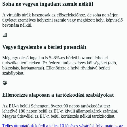
Soha ne vegyen ingatlant szemle nélkül
A virtuális túrák hasznosak az előszelekcióhoz, de soha ne zárjon
ügyletet személyes helyszíni szemle vagy megbízott helyi képviselő
bevonása nélkül.
Vegye figyelembe a bérleti potenciált
Még egy olcsó ingatlan is 5–8%-os bérleti hozamot érhet el
turisztikai területeken. Ez fedezni tudja az éves költségeket (adó,
biztosítás, karbantartás). Ellenőrizze a helyi rövidtávú bérleti
szabályokat.
Ellenőrizze alaposan a tartózkodási szabályokat
Az EU-n belüli Schengeni övezet 90 napos tartózkodást tesz
lehetővé 180 napon belül az EU-n kívüli állampolgárok számára.
Magyar útlevéllel az EU-n belül korlátozás nélkül tartózkodhat.
Teljes útmutatónk lefedi a teljes 10 lépéses vásárlási folyamatot – az