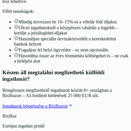
tesz lehetővé.
Főbb tanulságok:
Mindig tervezzen be 10–15%-ot a vételár fölé díjakra
Olcsó ingatlanoknál a készpénzes vásárlás a legjobb –
kerülje a jelzáloghitel-díjakat
Használjon speciális devizaközvetítőt a kereskedelmi
bankok helyett
Fogadjon fel helyi ügyvédet – ez nem opcionális
Hasonlítsa össze az éves fenntartási költségeket is – ne csak
a belépési árat
Készen áll megtalálni megfizethető külföldi
ingatlanát?
Böngésszen megfizethető ingatlanok között 8+ országban a
BixBuzon – AI-fordított hirdetések 25 000 EUR-tól.
Ingatlanok böngészése a BixBuzon
BixBuz
Európai ingatlan portál