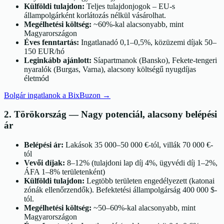
Külföldi tulajdon:
Teljes tulajdonjogok – EU-s
állampolgárként korlátozás nélkül vásárolhat.
Megélhetési költség:
~60%-kal alacsonyabb, mint
Magyarországon
Éves fenntartás:
Ingatlanadó 0,1–0,5%, közüzemi díjak 50–
150 EUR/hó
Leginkább ajánlott:
Síapartmanok (Bansko), Fekete-tengeri
nyaralók (Burgas, Varna), alacsony költségű nyugdíjas
életmód
Bolgár ingatlanok a BixBuzon
→
2
.
Törökország
—
Nagy potenciál, alacsony belépési
ár
Belépési ár:
Lakások 35 000–50 000 €-tól, villák 70 000 €-
tól
Vevői díjak:
8–12% (tulajdoni lap díj 4%, ügyvédi díj 1–2%,
ÁFA 1–8% területenként)
Külföldi tulajdon:
Legtöbb területen engedélyezett (katonai
zónák ellenőrzendők). Befektetési állampolgárság 400 000 $-
tól.
Megélhetési költség:
~50–60%-kal alacsonyabb, mint
Magyarországon