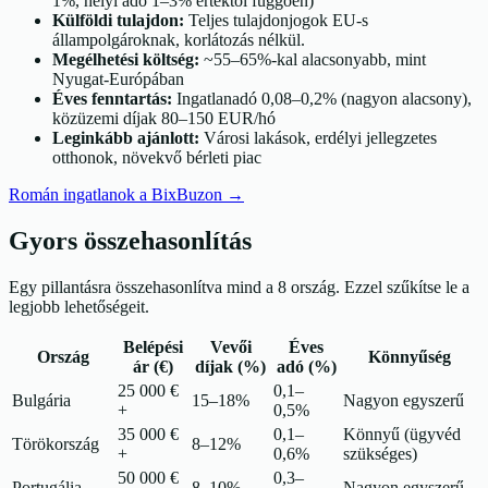
1%, helyi adó 1–3% értéktől függően)
Külföldi tulajdon:
Teljes tulajdonjogok EU-s
állampolgároknak, korlátozás nélkül.
Megélhetési költség:
~55–65%-kal alacsonyabb, mint
Nyugat-Európában
Éves fenntartás:
Ingatlanadó 0,08–0,2% (nagyon alacsony),
közüzemi díjak 80–150 EUR/hó
Leginkább ajánlott:
Városi lakások, erdélyi jellegzetes
otthonok, növekvő bérleti piac
Román ingatlanok a BixBuzon
→
Gyors összehasonlítás
Egy pillantásra összehasonlítva mind a 8 ország. Ezzel szűkítse le a
legjobb lehetőségeit.
Belépési
Vevői
Éves
Ország
Könnyűség
ár (€)
díjak (%)
adó (%)
25 000 €
0,1–
Bulgária
15–18%
Nagyon egyszerű
+
0,5%
35 000 €
0,1–
Könnyű (ügyvéd
Törökország
8–12%
+
0,6%
szükséges)
50 000 €
0,3–
Portugália
8–10%
Nagyon egyszerű