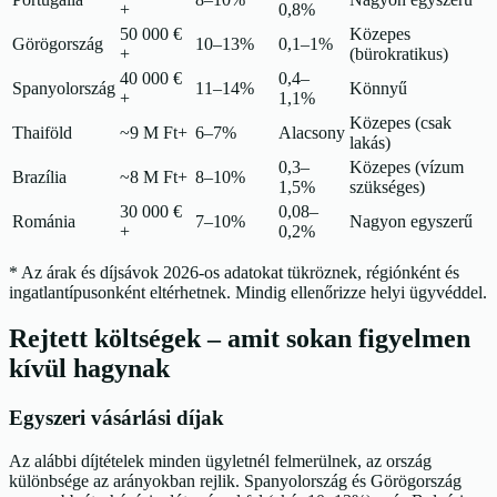
+
0,8%
50 000 €
Közepes
Görögország
10–13%
0,1–1%
+
(bürokratikus)
40 000 €
0,4–
Spanyolország
11–14%
Könnyű
+
1,1%
Közepes (csak
Thaiföld
~9 M Ft+
6–7%
Alacsony
lakás)
0,3–
Közepes (vízum
Brazília
~8 M Ft+
8–10%
1,5%
szükséges)
30 000 €
0,08–
Románia
7–10%
Nagyon egyszerű
+
0,2%
* Az árak és díjsávok 2026-os adatokat tükröznek, régiónként és
ingatlantípusonként eltérhetnek. Mindig ellenőrizze helyi ügyvéddel.
Rejtett költségek – amit sokan figyelmen
kívül hagynak
Egyszeri vásárlási díjak
Az alábbi díjtételek minden ügyletnél felmerülnek, az ország
különbsége az arányokban rejlik. Spanyolország és Görögország