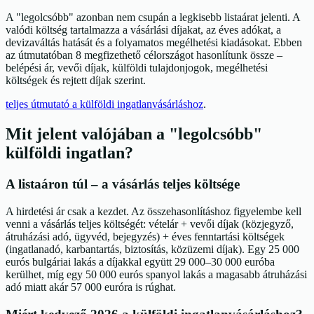
A "legolcsóbb" azonban nem csupán a legkisebb listaárat jelenti. A
valódi költség tartalmazza a vásárlási díjakat, az éves adókat, a
devizaváltás hatását és a folyamatos megélhetési kiadásokat. Ebben
az útmutatóban 8 megfizethető célországot hasonlítunk össze –
belépési ár, vevői díjak, külföldi tulajdonjogok, megélhetési
költségek és rejtett díjak szerint.
teljes útmutató a külföldi ingatlanvásárláshoz
.
Mit jelent valójában a "legolcsóbb"
külföldi ingatlan?
A listaáron túl – a vásárlás teljes költsége
A hirdetési ár csak a kezdet. Az összehasonlításhoz figyelembe kell
venni a vásárlás teljes költségét: vételár + vevői díjak (közjegyző,
átruházási adó, ügyvéd, bejegyzés) + éves fenntartási költségek
(ingatlanadó, karbantartás, biztosítás, közüzemi díjak). Egy 25 000
eurós bulgáriai lakás a díjakkal együtt 29 000–30 000 euróba
kerülhet, míg egy 50 000 eurós spanyol lakás a magasabb átruházási
adó miatt akár 57 000 euróra is rúghat.