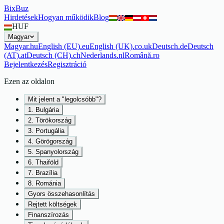
BixBuz
Hirdetések
Hogyan működik
Blog
HUF
Magyar
Magyar
.
hu
English (EU)
.
eu
English (UK)
.
co.uk
Deutsch
.
de
Deutsch
(AT)
.
at
Deutsch (CH)
.
ch
Nederlands
.
nl
Română
.
ro
Bejelentkezés
Regisztráció
Ezen az oldalon
Mit jelent a "legolcsóbb"?
1. Bulgária
2. Törökország
3. Portugália
4. Görögország
5. Spanyolország
6. Thaiföld
7. Brazília
8. Románia
Gyors összehasonlítás
Rejtett költségek
Finanszírozás