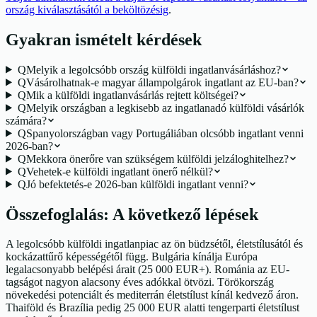
ország kiválasztásától a beköltözésig
.
Gyakran ismételt kérdések
Q
Melyik a legolcsóbb ország külföldi ingatlanvásárláshoz?
Q
Vásárolhatnak-e magyar állampolgárok ingatlant az EU-ban?
Q
Mik a külföldi ingatlanvásárlás rejtett költségei?
Q
Melyik országban a legkisebb az ingatlanadó külföldi vásárlók
számára?
Q
Spanyolországban vagy Portugáliában olcsóbb ingatlant venni
2026-ban?
Q
Mekkora önerőre van szükségem külföldi jelzáloghitelhez?
Q
Vehetek-e külföldi ingatlant önerő nélkül?
Q
Jó befektetés-e 2026-ban külföldi ingatlant venni?
Összefoglalás: A következő lépések
A legolcsóbb külföldi ingatlanpiac az ön büdzsétől, életstílusától és
kockázattűrő képességétől függ. Bulgária kínálja Európa
legalacsonyabb belépési árait (25 000 EUR+). Románia az EU-
tagságot nagyon alacsony éves adókkal ötvözi. Törökország
növekedési potenciált és mediterrán életstílust kínál kedvező áron.
Thaiföld és Brazília pedig 25 000 EUR alatti tengerparti életstílust