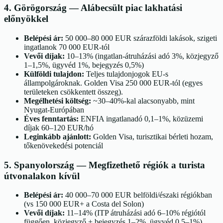
4
.
Görögország
—
Alábecsült piac lakhatási
előnyökkel
Belépési ár:
50 000–80 000 EUR szárazföldi lakások, szigeti
ingatlanok 70 000 EUR-tól
Vevői díjak:
10–13% (ingatlan-átruházási adó 3%, közjegyző
1–1,5%, ügyvéd 1%, bejegyzés 0,5%)
Külföldi tulajdon:
Teljes tulajdonjogok EU-s
állampolgároknak. Golden Visa 250 000 EUR-tól (egyes
területeken csökkentett összeg).
Megélhetési költség:
~30–40%-kal alacsonyabb, mint
Nyugat-Európában
Éves fenntartás:
ENFIA ingatlanadó 0,1–1%, közüzemi
díjak 60–120 EUR/hó
Leginkább ajánlott:
Golden Visa, turisztikai bérleti hozam,
tőkenövekedési potenciál
5
.
Spanyolország
—
Megfizethető régiók a turista
útvonalakon kívül
Belépési ár:
40 000–70 000 EUR belföldi/északi régiókban
(vs 150 000 EUR+ a Costa del Solon)
Vevői díjak:
11–14% (ITP átruházási adó 6–10% régiótól
függően, közjegyző + bejegyzés 1–2%, ügyvéd 0,5–1%)