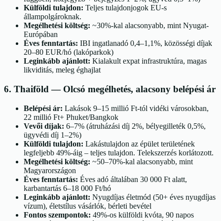
Külföldi tulajdon:
Teljes tulajdonjogok EU-s
állampolgároknak.
Megélhetési költség:
~30%-kal alacsonyabb, mint Nyugat-
Európában
Éves fenntartás:
IBI ingatlanadó 0,4–1,1%, közösségi díjak
20–80 EUR/hó (lakóparkok)
Leginkább ajánlott:
Kialakult expat infrastruktúra, magas
likviditás, meleg éghajlat
6
.
Thaiföld
—
Olcsó megélhetés, alacsony belépési ár
Belépési ár:
Lakások 9–15 millió Ft-tól vidéki városokban,
22 millió Ft+ Phuket/Bangkok
Vevői díjak:
6–7% (átruházási díj 2%, bélyegilleték 0,5%,
ügyvédi díj 1–2%)
Külföldi tulajdon:
Lakástulajdon az épület területének
legfeljebb 49%-áig – teljes tulajdon. Telekszerzés korlátozott.
Megélhetési költség:
~50–70%-kal alacsonyabb, mint
Magyarországon
Éves fenntartás:
Éves adó általában 30 000 Ft alatt,
karbantartás 6–18 000 Ft/hó
Leginkább ajánlott:
Nyugdíjas életmód (50+ éves nyugdíjas
vízum), életstílus vásárlók, bérleti bevétel
Fontos szempontok:
49%-os külföldi kvóta, 90 napos