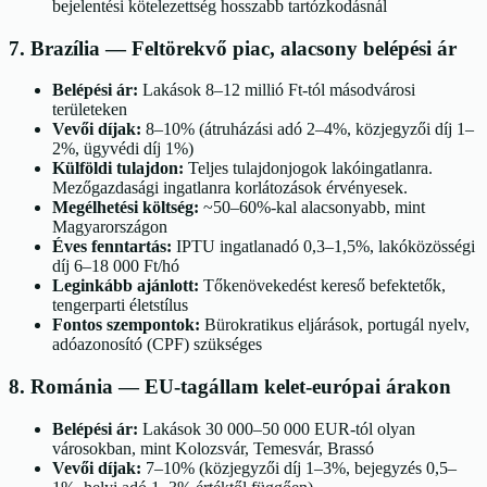
bejelentési kötelezettség hosszabb tartózkodásnál
7
.
Brazília
—
Feltörekvő piac, alacsony belépési ár
Belépési ár:
Lakások 8–12 millió Ft-tól másodvárosi
területeken
Vevői díjak:
8–10% (átruházási adó 2–4%, közjegyzői díj 1–
2%, ügyvédi díj 1%)
Külföldi tulajdon:
Teljes tulajdonjogok lakóingatlanra.
Mezőgazdasági ingatlanra korlátozások érvényesek.
Megélhetési költség:
~50–60%-kal alacsonyabb, mint
Magyarországon
Éves fenntartás:
IPTU ingatlanadó 0,3–1,5%, lakóközösségi
díj 6–18 000 Ft/hó
Leginkább ajánlott:
Tőkenövekedést kereső befektetők,
tengerparti életstílus
Fontos szempontok:
Bürokratikus eljárások, portugál nyelv,
adóazonosító (CPF) szükséges
8
.
Románia
—
EU-tagállam kelet-európai árakon
Belépési ár:
Lakások 30 000–50 000 EUR-tól olyan
városokban, mint Kolozsvár, Temesvár, Brassó
Vevői díjak:
7–10% (közjegyzői díj 1–3%, bejegyzés 0,5–