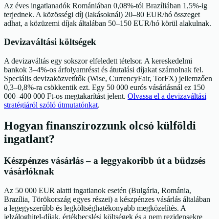
Az éves ingatlanadók Romániában 0,08%-tól Brazíliában 1,5%-ig
terjednek. A közösségi díj (lakásoknál) 20–80 EUR/hó összeget
adhat, a közüzemi díjak általában 50–150 EUR/hó körül alakulnak.
Devizaváltási költségek
A devizaváltás egy sokszor elfeledett tételsor. A kereskedelmi
bankok 3–4%-os árfolyamrésst és átutalási díjakat számolnak fel.
Speciális devizaközvetítők (Wise, CurrencyFair, TorFX) jellemzően
0,3–0,8%-ra csökkentik ezt. Egy 50 000 eurós vásárlásnál ez 150
000–400 000 Ft-os megtakarítást jelent.
Olvassa el a devizaváltási
stratégiáról szóló útmutatónkat
.
Hogyan finanszírozzunk olcsó külföldi
ingatlant?
Készpénzes vásárlás – a leggyakoribb út a büdzsés
vásárlóknak
Az 50 000 EUR alatti ingatlanok esetén (Bulgária, Románia,
Brazília, Törökország egyes részei) a készpénzes vásárlás általában
a legegyszerűbb és legköltséghatékonyabb megközelítés. A
jelzáloghitel-díjak, értékbecslési költségek és a nem rezidensekre