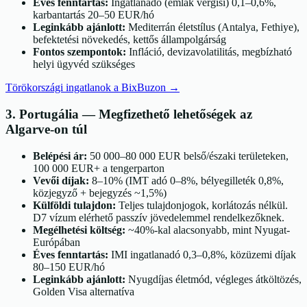
Éves fenntartás:
Ingatlanadó (emlak vergisi) 0,1–0,6%,
karbantartás 20–50 EUR/hó
Leginkább ajánlott:
Mediterrán életstílus (Antalya, Fethiye),
befektetési növekedés, kettős állampolgárság
Fontos szempontok:
Infláció, devizavolatilitás, megbízható
helyi ügyvéd szükséges
Törökországi ingatlanok a BixBuzon
→
3
.
Portugália
—
Megfizethető lehetőségek az
Algarve-on túl
Belépési ár:
50 000–80 000 EUR belső/északi területeken,
100 000 EUR+ a tengerparton
Vevői díjak:
8–10% (IMT adó 0–8%, bélyegilleték 0,8%,
közjegyző + bejegyzés ~1,5%)
Külföldi tulajdon:
Teljes tulajdonjogok, korlátozás nélkül.
D7 vízum elérhető passzív jövedelemmel rendelkezőknek.
Megélhetési költség:
~40%-kal alacsonyabb, mint Nyugat-
Európában
Éves fenntartás:
IMI ingatlanadó 0,3–0,8%, közüzemi díjak
80–150 EUR/hó
Leginkább ajánlott:
Nyugdíjas életmód, végleges átköltözés,
Golden Visa alternatíva