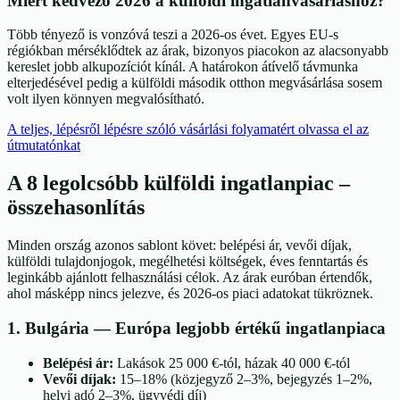
Miért kedvező 2026 a külföldi ingatlanvásárláshoz?
Több tényező is vonzóvá teszi a 2026-os évet. Egyes EU-s
régiókban mérséklődtek az árak, bizonyos piacokon az alacsonyabb
kereslet jobb alkupozíciót kínál. A határokon átívelő távmunka
elterjedésével pedig a külföldi második otthon megvásárlása sosem
volt ilyen könnyen megvalósítható.
A teljes, lépésről lépésre szóló vásárlási folyamatért olvassa el az
útmutatónkat
A 8 legolcsóbb külföldi ingatlanpiac –
összehasonlítás
Minden ország azonos sablont követ: belépési ár, vevői díjak,
külföldi tulajdonjogok, megélhetési költségek, éves fenntartás és
leginkább ajánlott felhasználási célok. Az árak euróban értendők,
ahol másképp nincs jelezve, és 2026-os piaci adatokat tükröznek.
1
.
Bulgária
—
Európa legjobb értékű ingatlanpiaca
Belépési ár:
Lakások 25 000 €-tól, házak 40 000 €-tól
Vevői díjak:
15–18% (közjegyző 2–3%, bejegyzés 1–2%,
helyi adó 2–3%, ügyvédi díj)