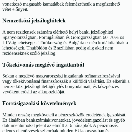
vonatkozó magasabb kamatlábak felemészthetik a megfizethető
vétel előnyeit.
Nemzetközi jelzáloghitelek
A nem rezidensek számára elérhető helyi banki jelzáloghitel
Spanyolországban, Portugáliában és Görögországban 60–70%-os
LTV-ig lehetséges. Törökország és Bulgária esetén korlátoltabbak a
lehetőségek, Thaiföldön és Brazíliában pedig alig akad nem
rezidenseknek szóló jelzálog.
Tőkekivonás meglévő ingatlanból
Sokan a meglévő magyarországi ingatlanuk refinanszírozásával
vagy tőkekivonással finanszírozzák a külföldi vásárlást. Ez elkerüli a
nemzetközi jelzáloghitel-igénylés bonyodalmait, és készpénzes
vevőként erősíti az alkupozícióját.
Forrásigazolási követelmények
Minden ország megköveteli a pénzeszközök eredetének igazolását.
Ez általában bankszámlakivonatokat, jövedelemigazolást és egyéb
dokumentumokat jelent az elmúlt 3–6 hónapból. A pénzmosás-
ellenes ellenőrzések szigorúak minden EU-s országban és