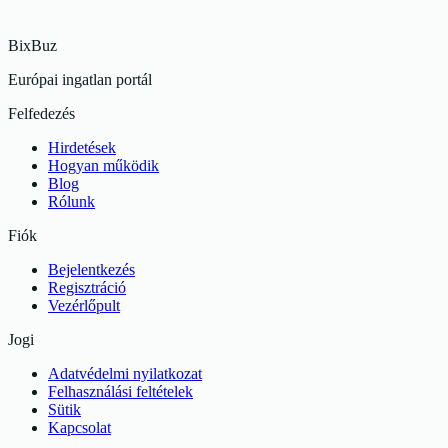
BixBuz
Európai ingatlan portál
Felfedezés
Hirdetések
Hogyan működik
Blog
Rólunk
Fiók
Bejelentkezés
Regisztráció
Vezérlőpult
Jogi
Adatvédelmi nyilatkozat
Felhasználási feltételek
Sütik
Kapcsolat