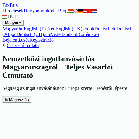
BixBuz
Hirdetések
Hogyan működik
Blog
HUF
Magyar
Magyar
.
hu
English (EU)
.
eu
English (UK)
.
co.uk
Deutsch
.
de
Deutsch
(AT)
.
at
Deutsch (CH)
.
ch
Nederlands
.
nl
Română
.
ro
Bejelentkezés
Regisztráció
Összes útmutató
Nemzetközi ingatlanvásárlás
Magyarországról – Teljes Vásárlói
Útmutató
Segítség az ingatlanvásárláshoz Európa-szerte – lépésről lépésre.
Megosztás