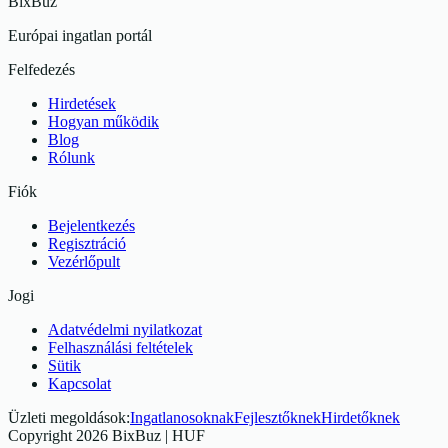
BixBuz
Európai ingatlan portál
Felfedezés
Hirdetések
Hogyan működik
Blog
Rólunk
Fiók
Bejelentkezés
Regisztráció
Vezérlőpult
Jogi
Adatvédelmi nyilatkozat
Felhasználási feltételek
Sütik
Kapcsolat
Üzleti megoldások
:
Ingatlanosoknak
Fejlesztőknek
Hirdetőknek
Copyright
2026
BixBuz |
HUF