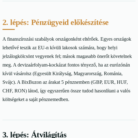
2. lépés: Pénzügyeid előkészítése
A finanszírozási szabályok országonként eltérőek. Egyes országok
lehetővé teszik az EU-n kívüli lakosok számára, hogy helyi
jelzálogkölcsönt vegyenek fel; mások magasabb önerőt követelnek
meg. A devizaárfolyam-kockázat fontos tényező, ha az eurózónán
kívül vásárolsz (Egyesült Királyság, Magyarország, Románia,
Svájc). A BixBuzon az árakat 5 pénznemben (GBP, EUR, HUF,
CHF, RON) látod, így egyszerűen össze tudod hasonlítani a valós
költségeket a saját pénznemedben.
3. lépés: Átvilágítás