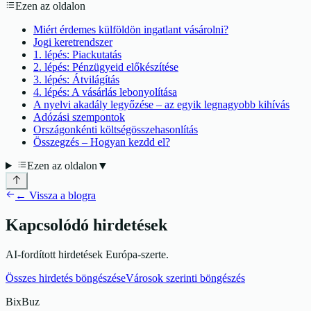
Ezen az oldalon
Miért érdemes külföldön ingatlant vásárolni?
Jogi keretrendszer
1. lépés: Piackutatás
2. lépés: Pénzügyeid előkészítése
3. lépés: Átvilágítás
4. lépés: A vásárlás lebonyolítása
A nyelvi akadály legyőzése – az egyik legnagyobb kihívás
Adózási szempontok
Országonkénti költségösszehasonlítás
Összegzés – Hogyan kezdd el?
Ezen az oldalon
▼
← Vissza a blogra
Kapcsolódó hirdetések
AI-fordított hirdetések Európa-szerte.
Összes hirdetés böngészése
Városok szerinti böngészés
BixBuz