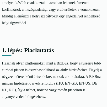
amelyek később csatlakoztak – azonban lehetnek átmeneti
korlátozások a mezőgazdasági vagy erdőterületekre vonatkozóan.
Mindig ellenőrizd a helyi szabályokat egy engedéllyel rendelkező
helyi ügyvéddel.
1. lépés: Piackutatás
Használj olyan platformokat, mint a BixBuz, hogy egyszerre több
európai piacon is összehasonlíthasd az aktív hirdetéseket. Figyelj a
négyzetméterenkénti ártrendekre, ne csak a kiírt árakra. A BixBuz
minden hirdetését 6 nyelvre fordítja (HU, EN-GB, EN-US, DE,
NL, RO), így a német, holland vagy román piacokon is
anyanyelveden böngészhetsz.