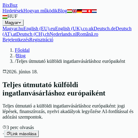
BixBuz
Hirdetések
Hogyan működik
Blog
HUF
Magyar
Magyar
.
hu
English (EU)
.
eu
English (UK)
.
co.uk
Deutsch
.
de
Deutsch
(AT)
.
at
Deutsch (CH)
.
ch
Nederlands
.
nl
Română
.
ro
Bejelentkezés
Regisztráció
Főoldal
/
Blog
/
Teljes útmutató külföldi ingatlanvásárláshoz európaiként
2026. június 18.
Teljes útmutató külföldi
ingatlanvásárláshoz európaiként
Teljes útmutató a külföldi ingatlanvásárláshoz európaiként: jogi
lépések, finanszírozás, nyelvi akadályok legyőzése AI-fordítással és
adózási szempontok.
3
perc olvasás
·
Link másolása