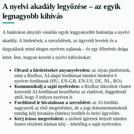
A nyelvi akadály legyőzése – az egyik
legnagyobb kihívás
A határokon átnyúló vásárlás egyik leggyakoribb buktatója a nyelvi
akadály. A hirdetések, a szerződések, az ügyvédi levelek és a
tárgyalások mind idegen nyelven zajlanak – és egy félreértés drága
lehet. Íme, hogyan kezeld a nyelvi kihívásokat:
Olvasd a hirdetéseket anyanyelveden:
az olyan platformok,
mint a BixBuz, AI-alapú fordítással minden hirdetést 6
nyelvre fordítanak (HU, EN-GB, EN-US, DE, NL, RO).
Kommunikálj a saját nyelveden:
a BixBuz titkosított chaten
keresztül AI-fordítással beszélhetsz az eladóval, függetlenül
attól, hogy ő milyen nyelven ír.
Fordíttasd le hivatalosan a szerződést:
az AI-fordítás
nagyszerű az első megértéshez, de a jogi dokumentumoknál
mindig kérj hivatalos (hiteles) fordítót és helyi ügyvédet.
Kérj írásos megerősítést:
a szóbeli ígéretek helyett minden
fontos részletet írásban kérj – lehetőleg a saját nyelveden.