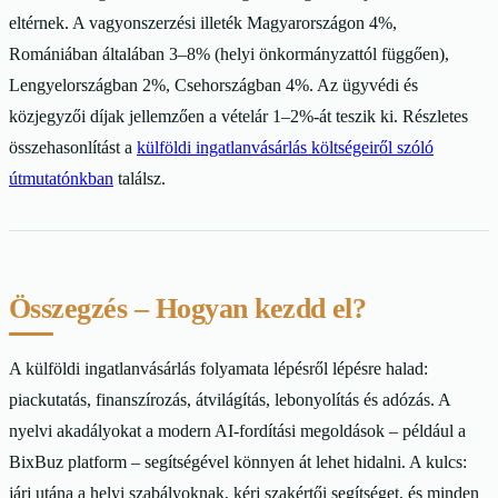
eltérnek. A vagyonszerzési illeték Magyarországon 4%,
Romániában általában 3–8% (helyi önkormányzattól függően),
Lengyelországban 2%, Csehországban 4%. Az ügyvédi és
közjegyzői díjak jellemzően a vételár 1–2%-át teszik ki. Részletes
összehasonlítást a
külföldi ingatlanvásárlás költségeiről szóló
útmutatónkban
találsz.
Összegzés – Hogyan kezdd el?
A külföldi ingatlanvásárlás folyamata lépésről lépésre halad:
piackutatás, finanszírozás, átvilágítás, lebonyolítás és adózás. A
nyelvi akadályokat a modern AI-fordítási megoldások – például a
BixBuz platform – segítségével könnyen át lehet hidalni. A kulcs:
járj utána a helyi szabályoknak, kérj szakértői segítséget, és minden