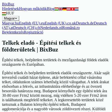
BixBuz
Hirdetések
Hogyan működik
Blog
HUF
Magyar
Magyar
.
hu
English (EU)
.
eu
English (UK)
.
co.uk
Deutsch
.
de
Deutsch
(AT)
.
at
Deutsch (CH)
.
ch
Nederlands
.
nl
Română
.
ro
Bejelentkezés
Regisztráció
Telkek eladó - Építési telkek és
földterületek | BixBuz
Építési telkek, beépítetlen területek és mezőgazdasági földek eladók
országszerte és Európában.
Építési telkek és beépítetlen területek eladók országszerte. Akár saját
tervezésű családi házat építene, akár befektetési céllal vásárolna
telket, oldalunkon számos lehetőség közül válogathat. A telek árakat
elsősorban a fekvés, az infrastruktúra elérhetősége és az övezeti
besorolás határozza meg. Budapest környékén egy építési telek ára
30-80 ezer Ft/m2 között mozog, míg vidéken 5-20 ezer Ft/m2 áron
is találhatunk megfelelő telkeket. A legkeresettebb területek közé
tartoznak a Balaton környéki építési telkek, Budapest
agglomerációja és a nagyobb városok zöldövezeti részei. Külföldi