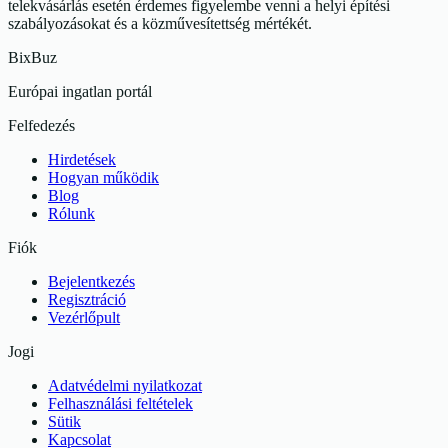
telekvásárlás esetén érdemes figyelembe venni a helyi építési
szabályozásokat és a közművesítettség mértékét.
BixBuz
Európai ingatlan portál
Felfedezés
Hirdetések
Hogyan működik
Blog
Rólunk
Fiók
Bejelentkezés
Regisztráció
Vezérlőpult
Jogi
Adatvédelmi nyilatkozat
Felhasználási feltételek
Sütik
Kapcsolat