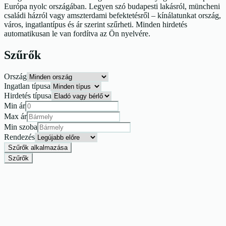
Európa nyolc országában. Legyen szó budapesti lakásról, müncheni
családi házról vagy amszterdami befektetésről – kínálatunkat ország,
város, ingatlantípus és ár szerint szűrheti. Minden hirdetés
automatikusan le van fordítva az Ön nyelvére.
Szűrők
Ország
Ingatlan típusa
Hirdetés típusa
Min ár
Max ár
Min szoba
Rendezés
Szűrők alkalmazása
Szűrők
Eladó
Felújításra váró 4 szobás ház Miskolcon
Miskolc