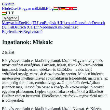
BixBuz
Hirdetések
Hogyan működik
Blog
HUF
Magyar
Magyar
.
hu
English (EU)
.
eu
English (UK)
.
co.uk
Deutsch
.
de
Deutsch
(AT)
.
at
Deutsch (CH)
.
ch
Nederlands
.
nl
Română
.
ro
Bejelentkezés
Regisztráció
Ingatlanok: Miskolc
2 találat
Böngésszen eladó és kiadó ingatlanok között Magyarországon és
nyolc európai országban. Lakások, házak, telkek és kereskedelmi
ingatlanok Budapesten, vidéken és külföldön – valós idejű
szűrőkkel ország, város, ár és szobaszám szerint. Minden hirdetés
mesterséges intelligenciával automatikusan lefordítódik magyarra, az
árak pedig forintban, euróban vagy az Ön preferált devizájában
jelennek meg. Hasonlítsa össze a közép- és kelet-európai piacokat
egyetlen platformon. Lépjen kapcsolatba az eladókkal a titkosított
BixBuz chaten keresztül. Ellenőrzött hirdetések – regisztráció nélkül
is böngészhet.
Böngésszen eladó és kiadó ingatlanok között Nyugat- és Közép-