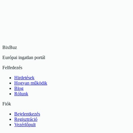
4
Szobák
105
m2
22 000 000 Ft
209 524 Ft
/m²
Eladó
Megfizethetőható 2 szobás lakás Miskolcon
Miskolc
2
Szobák
48
m2
24 000 000 Ft
500 000 Ft
/m²
BixBuz
Európai ingatlan portál
Felfedezés
Hirdetések
Hogyan működik
Blog
Rólunk
Fiók
Bejelentkezés
Regisztráció
Vezérlőpult