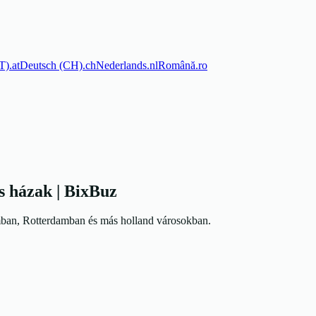
T)
.
at
Deutsch (CH)
.
ch
Nederlands
.
nl
Română
.
ro
s házak | BixBuz
mban, Rotterdamban és más holland városokban.