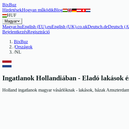
BixBuz
Hirdetések
Hogyan működik
Blog
HUF
Magyar
Magyar
.
hu
English (EU)
.
eu
English (UK)
.
co.uk
Deutsch
.
de
Deutsch (A
Bejelentkezés
Regisztráció
BixBuz
/
Országok
/
NL
Ingatlanok Hollandiában - Eladó lakások é
Holland ingatlanok magyar vásárlóknak - lakások, házak Amszterda