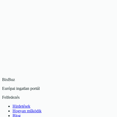
2
Szobák
60
m2
1895 Ft
32 Ft
/m²
Eladó
Felújított sorház Rotterdam központjának szívében
Rotterdam
4
Szobák
92
m2
375 000 Ft
4076 Ft
/m²
Eladó
Hangulatos 3 szobás csatornaházi lakás a Jordaan negyedben
Amsterdam
3
Szobák
85
m2
525 000 Ft
6176 Ft
/m²
BixBuz
Európai ingatlan portál
Felfedezés
Hirdetések
Hogyan működik
Blog